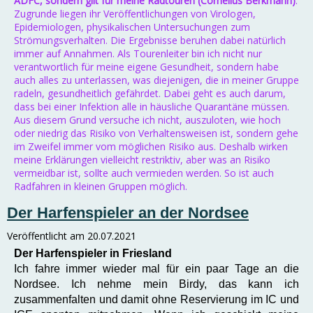
ADFC, sondern gilt für meine Radtouren (Cornelius Berkmann)
.
Zugrunde liegen ihr Veröffentlichungen von Virologen,
Epidemiologen, physikalischen Untersuchungen zum
Strömungsverhalten. Die Ergebnisse beruhen dabei natürlich
immer auf Annahmen. Als Tourenleiter bin ich nicht nur
verantwortlich für meine eigene Gesundheit, sondern habe
auch alles zu unterlassen, was diejenigen, die in meiner Gruppe
radeln, gesundheitlich gefährdet. Dabei geht es auch darum,
dass bei einer Infektion alle in häusliche Quarantäne müssen.
Aus diesem Grund versuche ich nicht, auszuloten, wie hoch
oder niedrig das Risiko von Verhaltensweisen ist, sondern gehe
im Zweifel immer vom möglichen Risiko aus. Deshalb wirken
meine Erklärungen vielleicht restriktiv, aber was an Risiko
vermeidbar ist, sollte auch vermieden werden. So ist auch
Radfahren in kleinen Gruppen möglich.
Der Harfenspieler an der Nordsee
Veröffentlicht am
20.07.2021
Der Harfenspieler in Friesland
Ich fahre immer wieder mal für ein paar Tage an die
Nordsee. Ich nehme mein Birdy, das kann ich
zusammenfalten und damit ohne Reservierung im IC und