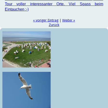
Tour voller interessanter Orte. Viel Spass beim
Eintauchen :-)
« voriger Eintrag
|
Weiter »
Zurück