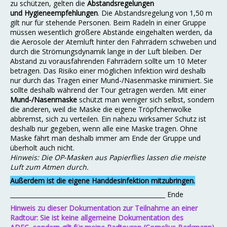
zu schützen, gelten die
Abstandsregelungen
und Hygieneempfehlungen
. Die Abstandsregelung von 1,50 m
gilt nur für stehende Personen. Beim Radeln in einer Gruppe
müssen wesentlich größere Abstände eingehalten werden, da
die Aerosole der Atemluft hinter den Fahrrädern schweben und
durch die Strömungsdynamik lange in der Luft bleiben. Der
Abstand zu vorausfahrenden Fahrrädern sollte um 10 Meter
betragen. Das Risiko einer möglichen Infektion wird deshalb
nur durch das Tragen einer
Mund-/Nasenmaske
minimiert. Sie
sollte deshalb während der Tour getragen werden. Mit einer
Mund-/Nasenmaske
schützt man weniger sich selbst, sondern
die anderen, weil die Maske die eigene Tröpfchenwolke
abbremst, sich zu verteilen. Ein nahezu wirksamer Schutz ist
deshalb nur gegeben, wenn alle eine Maske tragen. Ohne
Maske fährt man deshalb immer am Ende der Gruppe und
überholt auch nicht.
Hinweis: Die OP-Masken aus Papierflies lassen die meiste
Luft zum Atmen durch.
Außerdem ist die eigene Handdesinfektion mitzubringen.
___________________________________________________ Ende
Hinweis zu dieser Dokumentation zur Teilnahme an einer
Radtour: Sie ist keine allgemeine Dokumentation des