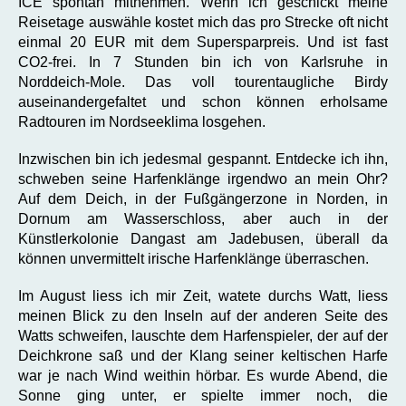
ICE spontan mitnehmen. Wenn ich geschickt meine
Reisetage auswähle kostet mich das pro Strecke oft nicht
einmal 20 EUR mit dem Supersparpreis. Und ist fast
CO2-frei. In 7 Stunden bin ich von Karlsruhe in
Norddeich-Mole. Das voll tourentaugliche Birdy
auseinandergefaltet und schon können erholsame
Radtouren im Nordseeklima losgehen.
Inzwischen bin ich jedesmal gespannt. Entdecke ich ihn,
schweben seine Harfenklänge irgendwo an mein Ohr?
Auf dem Deich, in der Fußgängerzone in Norden, in
Dornum am Wasserschloss, aber auch in der
Künstlerkolonie Dangast am Jadebusen, überall da
können unvermittelt irische Harfenklänge überraschen.
Im August liess ich mir Zeit, watete durchs Watt, liess
meinen Blick zu den Inseln auf der anderen Seite des
Watts schweifen, lauschte dem Harfenspieler, der auf der
Deichkrone saß und der Klang seiner keltischen Harfe
war je nach Wind weithin hörbar. Es wurde Abend, die
Sonne ging unter, er spielte immer noch, die